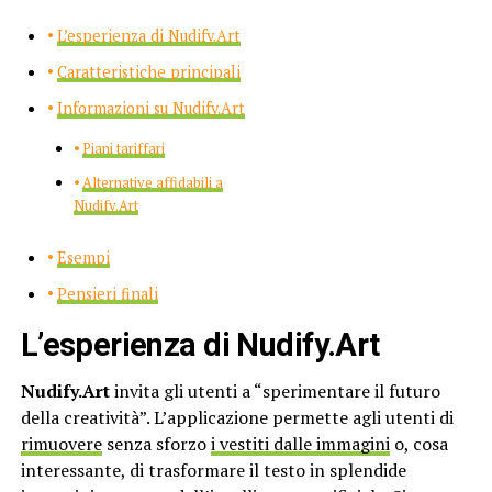
L’esperienza di Nudify.Art
Caratteristiche principali
Informazioni su Nudify.Art
Piani tariffari
Alternative affidabili a
Nudify.Art
Esempi
Pensieri finali
L’esperienza
di
Nudify.Art
Nudify.Art
invita gli utenti a “sperimentare il futuro
della creatività”. L’applicazione permette agli utenti di
rimuovere
senza sforzo
i vestiti dalle immagini
o, cosa
interessante, di trasformare il testo in splendide