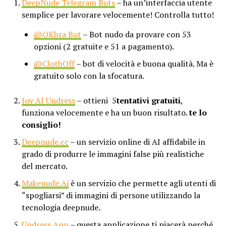
DeepNude Telegram Bots
– ha un’interfaccia utente
semplice per lavorare velocemente! Controlla tutto!
@OKbra Bot
– Bot nudo da provare con 53
opzioni (2 gratuite e 51 a pagamento).
@ClothOff
– bot di velocità e buona qualità. Ma è
gratuito solo con la sfocatura.
Joy AI Undress
– ottieni 5
tentativi gratuiti
,
funziona velocemente e ha un buon risultato.
te lo
consiglio!
Deepnude.cc
– un servizio online di AI affidabile in
grado di produrre le immagini false più realistiche
del mercato.
Makenude.Ai
è un servizio che permette agli utenti di
“spogliarsi” di immagini di persone utilizzando la
tecnologia deepnude.
Undress App
– questa applicazione ti piacerà perché