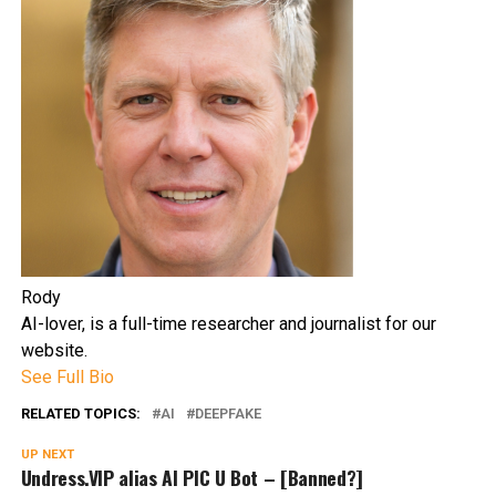
Rody
AI-lover, is a full-time researcher and journalist for our
website.
See Full Bio
RELATED TOPICS:
AI
DEEPFAKE
UP NEXT
Undress.VIP alias AI PIC U Bot – [Banned?]