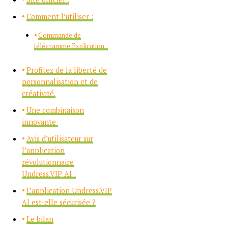
Comment l’utiliser :
Commande de
télégramme Explication :
Profitez de la liberté de
personnalisation et de
créativité.
Une combinaison
innovante
Avis d’utilisateur sur
l’application
révolutionnaire
Undress.VIP AI :
L’application Undress.VIP
AI est-elle sécurisée ?
Le bilan