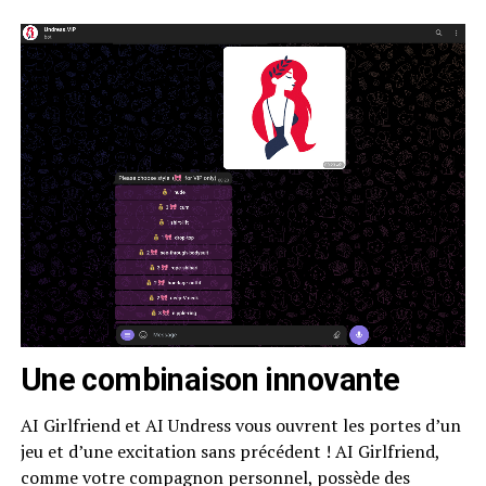
Une combinaison innovante
AI Girlfriend et AI Undress vous ouvrent les portes d’un
jeu et d’une excitation sans précédent ! AI Girlfriend,
comme votre compagnon personnel, possède des