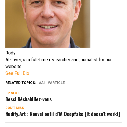
Rody
AI-lover, is a full-time researcher and journalist for our
website.
See Full Bio
RELATED TOPICS:
AI
ARTICLE
UP NEXT
Dessi Déshabillez-vous
DON'T MISS
Nudify.Art : Nouvel outil d’IA Deepfake [It doesn’t work!]