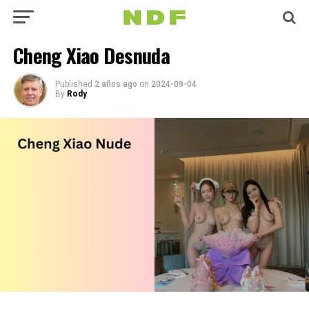
Cheng Xiao Desnuda
Published
2 años ago
on
2024-09-04
By
Rody