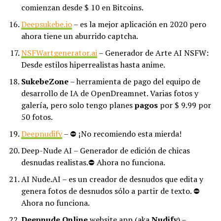
comienzan desde $ 10 en Bitcoins.
Deepsukebe.io
– es la mejor aplicación en 2020 pero
ahora tiene un aburrido captcha.
NSFWartgenerator.ai
– Generador de Arte AI NSFW:
Desde estilos hiperrealistas hasta anime.
SukebeZone
– herramienta de pago del equipo de
desarrollo de IA de OpenDreamnet. Varias fotos y
galería, pero solo tengo planes
pagos
por $ 9.99 por
50 fotos.
Deepnudify
– ⛔ ¡No recomiendo esta mierda!
Deep-Nude AI – Generador de edición de chicas
desnudas realistas.⛔ Ahora no funciona.
AI Nude.AI – es un creador de desnudos que edita y
genera fotos de desnudos sólo a partir de texto. ⛔
Ahora no funciona.
Deepnude Online
website app (aka
Nudify
) –