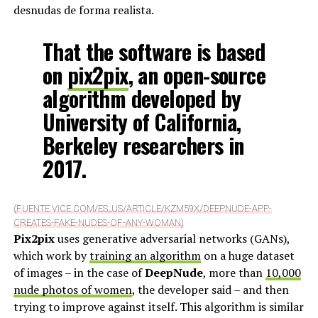
desnudas de forma realista.
That the software is based
on
pix2pix
, an open-source
algorithm developed by
University of California,
Berkeley researchers in
2017.
(FUENTE VICE.COM/ES_US/ARTICLE/KZM59X/DEEPNUDE-APP-
CREATES-FAKE-NUDES-OF-ANY-WOMAN)
Pix2pix
uses generative adversarial networks (GANs),
which work by
training an algorithm
on a huge dataset
of images – in the case of
DeepNude
, more than
10,000
nude photos of women
, the developer said – and then
trying to improve against itself. This algorithm is similar