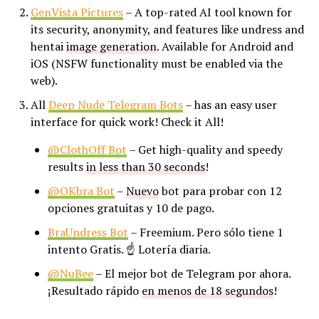
GenVista Pictures
– A top-rated AI tool known for
its security, anonymity, and features like undress and
hentai
image generation
. Available for Android and
iOS (NSFW functionality must be enabled via the
web).
All
Deep Nude Telegram Bots
– has an easy user
interface for quick work! Check it All!
@ClothOff Bot
– Get high-quality and speedy
results
in less than 30 seconds
!
@OKbra Bot
–
Nuevo
bot para probar con 12
opciones gratuitas y 10 de pago.
BraUndress Bot
– Freemium. Pero sólo tiene 1
intento Gratis. ☝ Lotería diaria.
@NuBee
– El mejor bot de Telegram por ahora.
¡Resultado rápido
en menos de 18 segundos
!