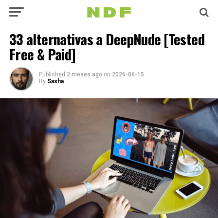
33 alternativas a DeepNude [Tested
Free & Paid]
Published
2 meses ago
on
2026-06-15
By
Sasha