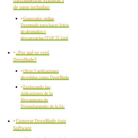
(herramientas gratuitas y
de pago incluidas)
Generador online
Deepnude para hacer fotos
de desnudos y
descargarlas [TOP 33 List]
¿Por qué se creó
DeepNude?
Otras 3 aplicaciones
divertidas como DeepNude
Explorando las
Aplicaciones de la
Herramienta de
Desnudamiento de la IA:
Comprar DeepNude App
Software