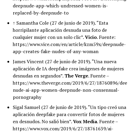
deepnude-app-which-undressed-women-is-
replaced-by-deepnude-to
↑ Samantha Cole (27 de junio de 2019). “Esta
horripilante aplicación desnuda una foto de
cualquier mujer con un solo clic”.
Vicio
. Fuente:
https://www.vice.com/en/article/kzm59x/deepnude-
app-creates-fake-nudes-of-any-woman
James Vincent (27 de junio de 2019). “Una nueva
aplicación de IA deepfake crea imágenes de mujeres
desnudas en segundos”.
The Verge
. Fuente –
https://www.theverge.com/2019/6/27/18760896/deepf
nude-ai-app-women-deepnude-non-consensual-
pornography
Sigal Samuel (27 de junio de 2019). “Un tipo creó una
aplicación deepfake para convertir fotos de mujeres
en desnudos. No salió bien”.
Vox Media
. Fuente –
https://www.vox.com/2019/6/27/18761639/ai-