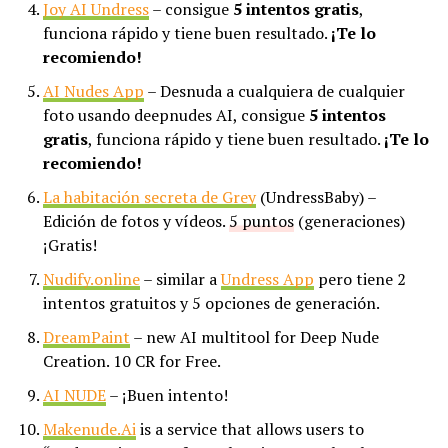
Joy AI Undress
– consigue
5 intentos gratis
,
funciona rápido y tiene buen resultado.
¡Te lo
recomiendo!
AI Nudes App
– Desnuda a cualquiera de cualquier
foto usando deepnudes AI, consigue
5 intentos
gratis
, funciona rápido y tiene buen resultado.
¡Te lo
recomiendo!
La habitación secreta de Grey
(UndressBaby) –
Edición de fotos y vídeos.
5 puntos
(generaciones)
¡Gratis!
Nudify.online
– similar a
Undress App
pero tiene 2
intentos gratuitos y 5 opciones de generación.
DreamPaint
– new AI multitool for Deep Nude
Creation. 10 CR for Free.
AI NUDE
– ¡Buen intento!
Makenude.Ai
is a service that allows users to