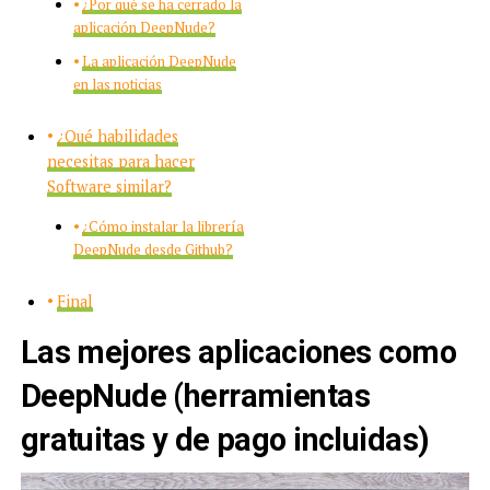
¿Por qué se ha cerrado la
aplicación DeepNude?
La aplicación DeepNude
en las noticias
¿Qué habilidades
necesitas para hacer
Software similar?
¿Cómo instalar la librería
DeepNude desde Github?
Final
Las mejores aplicaciones como
DeepNude (herramientas
gratuitas y de pago incluidas)