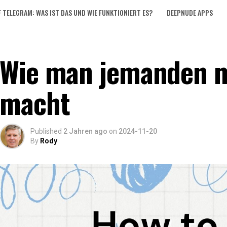
 TELEGRAM: WAS IST DAS UND WIE FUNKTIONIERT ES?
DEEPNUDE APPS
Wie man jemanden m
macht
Published
2 Jahren ago
on
2024-11-20
By
Rody