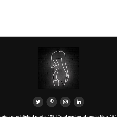
mber of published posts: 298 | Total number of media files: 15